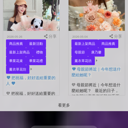
的自己？ 花，不一定要等
花束，笑著紀錄這段重要的
到特別的人才能收到。...
時光🤍 一路走到現在，一
定有很多不容易。 熬過考
試...
分享
分享
2026-05-26
2026-05-04
商品推薦
最新活動
最新上架商品
商品推薦
最新上架商品
禮物
母親節
康乃馨
畢業花束
畢業花禮
薰衣草花坊
💜 母親節將近｜今年想送什
薰衣草花坊
麼給她呢？
💜 把祝福，好好送給重要的
人 💜
💜 母親節將近｜今年想送什
麼給她呢？ 最近的日子，
💜 把祝福，好好送給重要的
好像開始慢慢接近那個重要
人 💜 最近的日子，好像多
的節日了。 不是特別提
了很多拍照的人 🎓 也多了
看更多
醒，而是心裡會自然想到
很多，準備往下一段生活前
——有一個人，一直都...
進的人。 那些一起走過的
時間、一起熬過的日常，到
了這個...