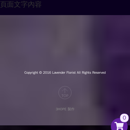
頁面文字內容
Copyright © 2016
Lavender Florist All Rights Reserved
3HOPE 製作
0