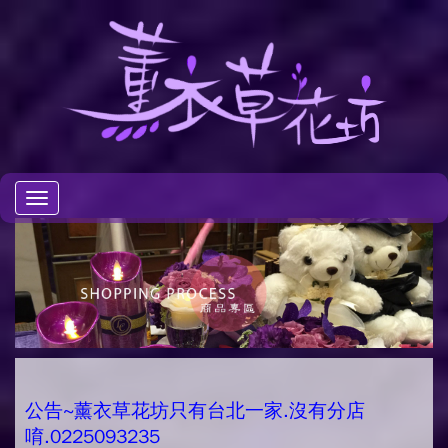
Toggle
navigation
公告~薰衣草花坊只有台北一家.沒有分店
唷.0225093235