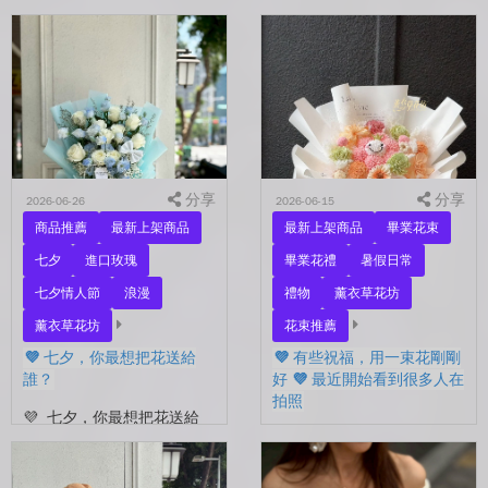
起。 每天聊天的人，總是
要忘了表達愛。 平常的日
秒回的人， 會記得你愛喝什
子，總是忙著工作、忙著生
麼、喜歡什麼的人。 你們
活。 那些想說的謝謝、想
沒有說過喜歡，卻早已習慣
說的辛苦了、想說的我愛
彼此存在。 七夕快到...
你。 常常就這樣，留到了
下...
分享
分享
2026-06-26
2026-06-15
商品推薦
最新上架商品
最新上架商品
畢業花束
七夕
進口玫瑰
畢業花禮
暑假日常
七夕情人節
浪漫
禮物
薰衣草花坊
薰衣草花坊
花束推薦
💜 七夕，你最想把花送給
💜 有些祝福，用一束花剛剛
誰？
好 💜 最近開始看到很多人在
拍照
💜 七夕，你最想把花送給
誰？ 是陪你走過每一天的
💜 有些祝福，用一束花剛剛
另一半，是一直默默支持你
好 💜 最近開始看到很多人
的家人，還是那個努力生活
在拍照📷 穿著學士服、抱著