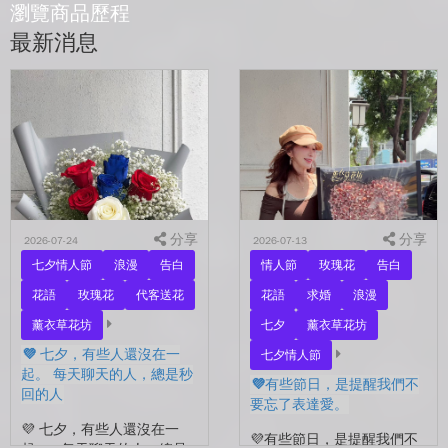
瀏覽商品歷程
最新消息
分享
分享
2026-07-24
2026-07-13
七夕情人節
浪漫
告白
情人節
玫瑰花
告白
花語
玫瑰花
代客送花
花語
求婚
浪漫
薰衣草花坊
七夕
薰衣草花坊
💜 七夕，有些人還沒在一
七夕情人節
起。 每天聊天的人，總是秒
💜有些節日，是提醒我們不
回的人
要忘了表達愛。
💜 七夕，有些人還沒在一
💜有些節日，是提醒我們不