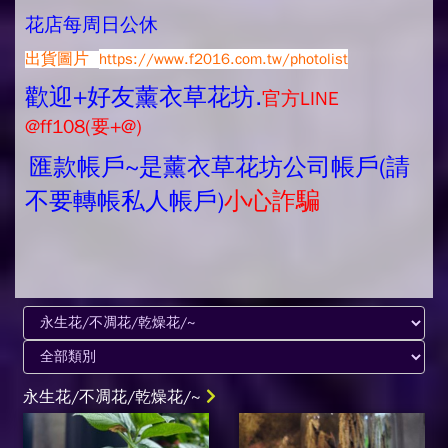
花店每周日公休
出貨圖片
https://www.f2016.com.tw/photolist
歡迎+好友薰衣草花坊.
官方LINE
@ff108(要+@)
匯款帳戶~是薰衣草花坊公司帳戶(請
不要轉帳私人帳戶)
小心詐騙
永生花/不凋花/乾燥花/~