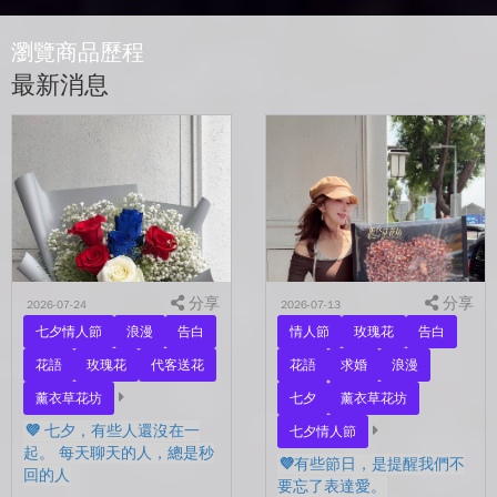
瀏覽商品歷程
最新消息
分享
分享
2026-07-24
2026-07-13
七夕情人節
浪漫
告白
情人節
玫瑰花
告白
花語
玫瑰花
代客送花
花語
求婚
浪漫
薰衣草花坊
七夕
薰衣草花坊
💜 七夕，有些人還沒在一
七夕情人節
起。 每天聊天的人，總是秒
💜有些節日，是提醒我們不
回的人
要忘了表達愛。