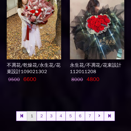
不凋花/乾燥花/永生花/花
永生花/不凋花/花束設計
束設計109021302
112011208
6600
4800
9500
8000
1
2
3
4
5
6
7