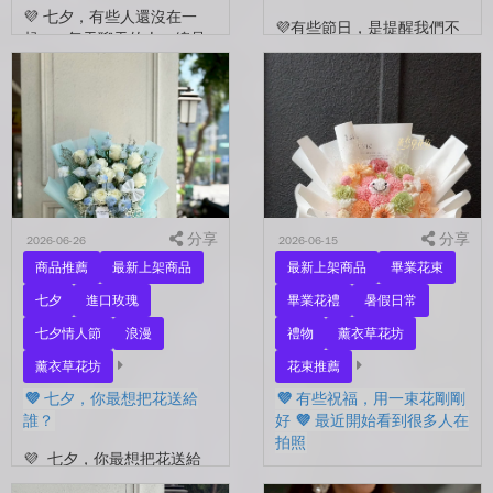
💜 七夕，有些人還沒在一
💜有些節日，是提醒我們不
起。 每天聊天的人，總是
要忘了表達愛。 平常的日
秒回的人， 會記得你愛喝什
子，總是忙著工作、忙著生
麼、喜歡什麼的人。 你們
活。 那些想說的謝謝、想
沒有說過喜歡，卻早已習慣
說的辛苦了、想說的我愛
彼此存在。 七夕快到...
你。 常常就這樣，留到了
下...
分享
分享
2026-06-26
2026-06-15
商品推薦
最新上架商品
最新上架商品
畢業花束
七夕
進口玫瑰
畢業花禮
暑假日常
七夕情人節
浪漫
禮物
薰衣草花坊
薰衣草花坊
花束推薦
💜 七夕，你最想把花送給
💜 有些祝福，用一束花剛剛
誰？
好 💜 最近開始看到很多人在
拍照
💜 七夕，你最想把花送給
誰？ 是陪你走過每一天的
💜 有些祝福，用一束花剛剛