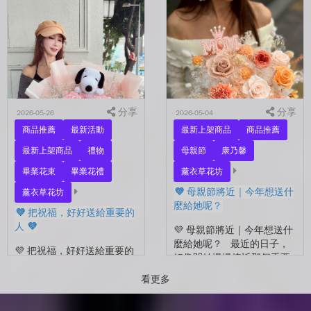
另一半，是一直默默支持你
好 💜 最近開始看到很多人
的家人，還是那個努力生活
在拍照📷 穿著學士服、抱著
的自己？ 花，不一定要等
花束，笑著紀錄這段重要的
到特別的人才能收到。...
時光🤍 一路走到現在，一
定有很多不容易。 熬過考
試...
分享
分享
2026-05-26
2026-05-04
商品推薦
最新活動
最新上架商品
商品推薦
最新上架商品
禮物
母親節
康乃馨
畢業花束
畢業花禮
薰衣草花坊
💜 母親節將近｜今年想送什
薰衣草花坊
麼給她呢？
💜 把祝福，好好送給重要的
人 💜
💜 母親節將近｜今年想送什
麼給她呢？ 最近的日子，
💜 把祝福，好好送給重要的
好像開始慢慢接近那個重要
人 💜 最近的日子，好像多
的節日了。 不是特別提
了很多拍照的人 🎓 也多了
看更多
醒，而是心裡會自然想到
很多，準備往下一段生活前
——有一個人，一直都...
進的人。 那些一起走過的