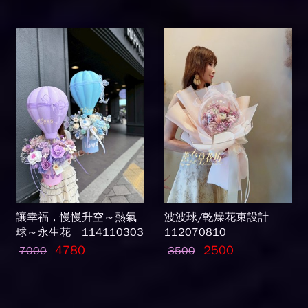
讓幸福，慢慢升空～熱氣
波波球/乾燥花束設計
球～永生花 114110303
112070810
4780
2500
7000
3500