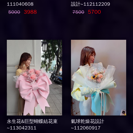
111040608
設計~112112209
3988
5700
5000
7500
永生花&巨型蝴蝶結花束
氣球乾燥花設計
~113042311
~112060917