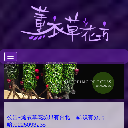
Toggle
navigation
公告~薰衣草花坊只有台北一家.沒有分店
唷.0225093235